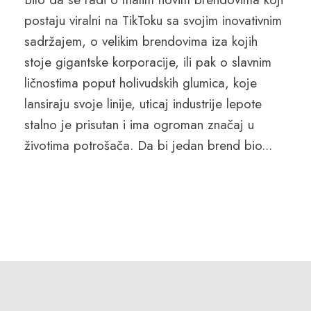
postaju viralni na TikToku sa svojim inovativnim
sadržajem, o velikim brendovima iza kojih
stoje gigantske korporacije, ili pak o slavnim
ličnostima poput holivudskih glumica, koje
lansiraju svoje linije, uticaj industrije lepote
stalno je prisutan i ima ogroman značaj u
životima potrošača. Da bi jedan brend bio...