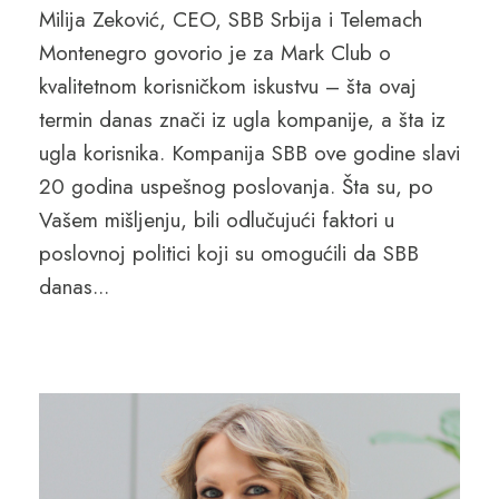
Milija Zeković, CEO, SBB Srbija i Telemach
Montenegro govorio je za Mark Club o
kvalitetnom korisničkom iskustvu – šta ovaj
termin danas znači iz ugla kompanije, a šta iz
ugla korisnika. Kompanija SBB ove godine slavi
20 godina uspešnog poslovanja. Šta su, po
Vašem mišljenju, bili odlučujući faktori u
poslovnoj politici koji su omogućili da SBB
danas...